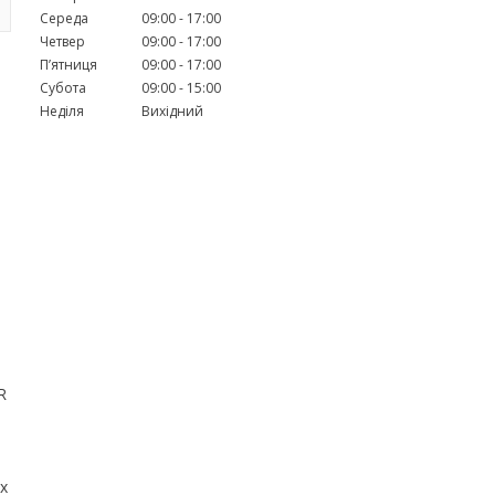
Середа
09:00
17:00
Четвер
09:00
17:00
Пʼятниця
09:00
17:00
Субота
09:00
15:00
Неділя
Вихідний
R
х