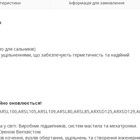
теристики
Інформація для замовлення
n
о для сальників)
и ущільненнями, що забезпечують герметичність та надійний
ійно оновлюється!
ARSL100,ARSL105,ARSL109,ARSL80,ARSL85,ARXSD125,ARXSD129,A
у світі. Виробник підшипників, систем мастила та мехатроніки.
Свеном Вінгквістом.
ків кочення, вузлів обертання, ущільнень та створення інженерни