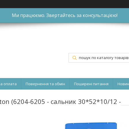
Ми працюємо. Звертайтесь за консультацією!
та оплата
Повернення та обмін
Поширені питання
Нови
n (6204-6205 - сальник 30*52*10/12 -