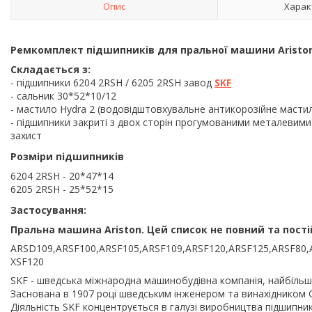
Опис
Харак
Ремкомплект підшипників для пральної машини
Aristo
Складається з:
- підшипники 6204 2RSH / 6205 2RSH завод
SKF
- сальник
30*52*10/12
- мастило Hydra 2 (водовідштовхувальне антикорозійне мастил
- підшипники закриті з двох сторін прогумованими металевим
захист
Розміри підшипників
6204 2RSH - 20*47*14
6205 2RSH - 25*52*15
Застосування:
Пральна машина
Ariston
. Цей список не повний та пост
ARSD109,ARSF100,ARSF105,ARSF109,ARSF120,ARSF125,ARSF80,
XSF120
SKF - шведська міжнародна машинобудівна компанія, найбільша 
Заснована в 1907 році шведським інженером та винахідником 
Діяльність SKF концентрується в галузі виробництва підшипни