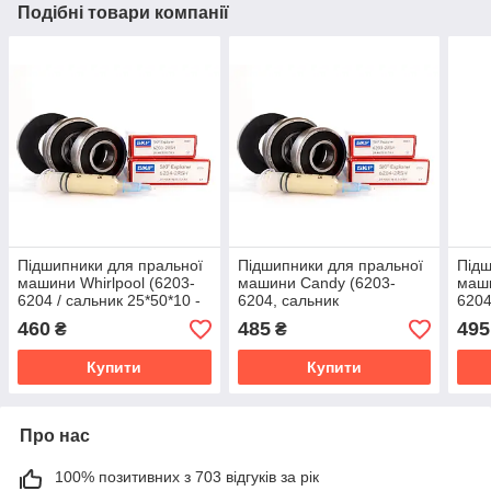
Подібні товари компанії
Підшипники для пральної
Підшипники для пральної
Підш
машини Whirlpool (6203-
машини Candy (6203-
маши
6204 / сальник 25*50*10 -
6204, сальник
6204
мастило 2 мл) SKF
25*47*8/11,5, мастило 2
25*5
460
485
495
₴
₴
мл) SKF
мл)
Купити
Купити
Про нас
100% позитивних з 703 відгуків за рік