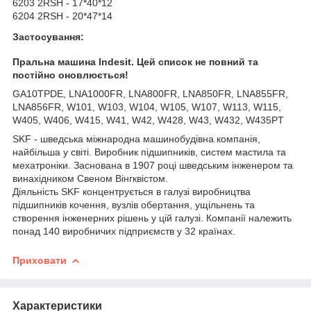
6203 2RSH - 17*40*12
6204 2RSH - 20*47*14
Застосування:
Пральна машина
Indesit
. Цей список не повний та
постійно оновлюється!
GA10TPDE, LNA1000FR, LNA800FR, LNA850FR, LNA855FR,
LNA856FR, W101, W103, W104, W105, W107, W113, W115,
W405, W406, W415, W41, W42, W428, W43, W432, W435PT
SKF - шведська міжнародна машинобудівна компанія,
найбільша у світі. Виробник підшипників, систем мастила та
мехатроніки. Заснована в 1907 році шведським інженером та
винахідником Свеном Вінгквістом.
Діяльність SKF концентрується в галузі виробництва
підшипників кочення, вузлів обертання, ущільнень та
створення інженерних рішень у цій галузі. Компанії належить
понад 140 виробничих підприємств у 32 країнах.
Приховати
Характеристики