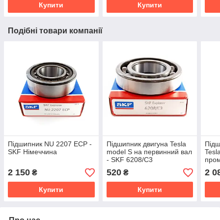
Купити
Купити
Подібні товари компанії
Підшипник NU 2207 ECP -
Підшипник двигуна Tesla
Підш
SKF Німеччина
model S на первинний вал
Tesl
- SKF 6208/C3
пром
Япон
2 150
520
2 0
₴
₴
Купити
Купити