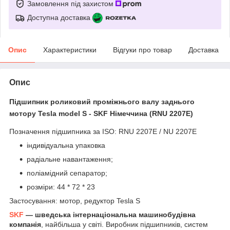
Замовлення під захистом
Доступна доставка
Опис
Характеристики
Відгуки про товар
Доставка
Опис
Підшипник роликовий проміжнього валу заднього
мотору Tesla model S - SKF Німеччина (RNU 2207E)
Позначення підшипника за ISO: RNU 2207E / NU 2207E
індивідуальна упаковка
радіальне навантаження;
поліамідний сепаратор;
розміри: 44 * 72 * 23
Застосування: мотор, редуктор Tesla S
SKF
— шведська інтернаціональна машинобудівна
компанія
, найбільша у світі. Виробник підшипників, систем