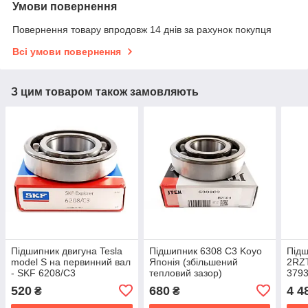
Умови повернення
Повернення товару впродовж 14 днів за рахунок покупця
Всі умови повернення
З цим товаром також замовляють
Підшипник двигуна Tesla
Підшипник 6308 C3 Koyo
Підш
model S на первинний вал
Японія (збільшений
2RZ
- SKF 6208/C3
тепловий зазор)
3793
Tesl
520
680
4 4
₴
₴