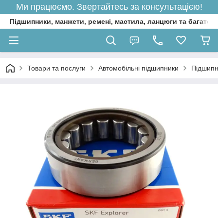
Ми працюємо. Звертайтесь за консультацією!
Підшипники, манжети, ремені, мастила, ланцюги та багато 
Товари та послуги
Автомобільні підшипники
Підшипн