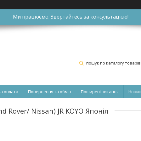
Ми працюємо. Звертайтесь за консультацією!
та оплата
Повернення та обмін
Поширені питання
Нови
 Rover/ Nissan) JR KOYO Японія