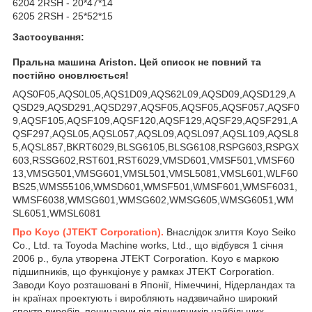
6204 2RSH - 20*47*14
6205 2RSH - 25*52*15
Застосування:
Пральна машина
Ariston
. Цей список не повний та
постійно оновлюється!
AQS0F05,AQS0L05,AQS1D09,AQS62L09,AQSD09,AQSD129,A
QSD29,AQSD291,AQSD297,AQSF05,AQSF05,AQSF057,AQSF0
9,AQSF105,AQSF109,AQSF120,AQSF129,AQSF29,AQSF291,A
QSF297,AQSL05,AQSL057,AQSL09,AQSL097,AQSL109,AQSL8
5,AQSL857,BKRT6029,BLSG6105,BLSG6108,RSPG603,RSPGX
603,RSSG602,RST601,RST6029,VMSD601,VMSF501,VMSF60
13,VMSG501,VMSG601,VMSL501,VMSL5081,VMSL601,WLF60
BS25,WMS55106,WMSD601,WMSF501,WMSF601,WMSF6031,
WMSF6038,WMSG601,WMSG602,WMSG605,WMSG6051,WM
SL6051,WMSL6081
Про Koyo (
JTEKT Corporation).
Внаслідок злиття Koyo Seiko
Co., Ltd. та Toyoda Machine works, Ltd., що відбувся 1 січня
2006 р., була утворена JTEKT Corporation. Koyo є маркою
підшипників, що функціонує у рамках JTEKT Corporation.
Заводи Koyo розташовані в Японії, Німеччині, Нідерландах та
ін країнах проектують і виробляють надзвичайно широкий
спектр виробів, починаючи від підшипників найбільших