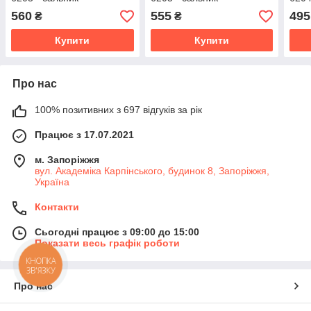
30*52*10/12 - мастило 2
30*52*8.5/10.5 - мастило 2
25*5
560
555
495
₴
₴
мл) SKF
мл) SKF
мл)
Купити
Купити
Про нас
100% позитивних з 697 відгуків за рік
Працює з 17.07.2021
м. Запоріжжя
вул. Академіка Карпінського, будинок 8, Запоріжжя,
Україна
Контакти
Сьогодні працює з 09:00 до 15:00
Показати весь графік роботи
КНОПКА
ЗВ'ЯЗКУ
Про нас