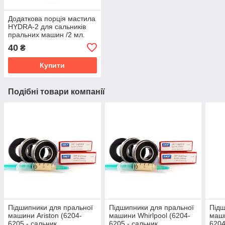
Додаткова порція мастила
HYDRA-2 для сальників
пральних машин /2 мл.
(Італія)
40
₴
Купити
Подібні товари компанії
Підшипники для пральної
Підшипники для пральної
Підш
машини Ariston (6204-
машини Whirlpool (6204-
маши
6205 - сальник
6205 - сальник
6204