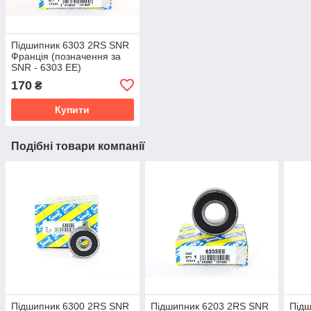
Підшипник 6303 2RS SNR
Франція (позначення за
SNR - 6303 EE)
170
₴
Купити
Подібні товари компанії
Підшипник 6300 2RS SNR
Підшипник 6203 2RS SNR
Під