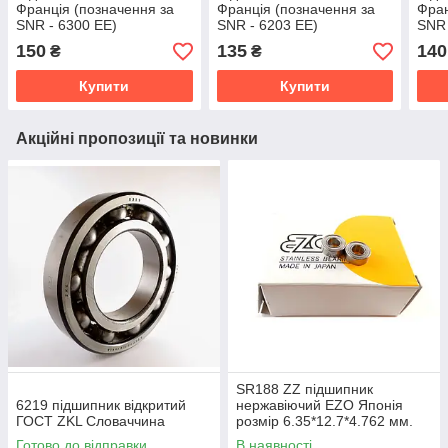
Франція (позначення за
Франція (позначення за
Фран
SNR - 6300 EE)
SNR - 6203 EE)
SNR 
150
135
140
₴
₴
Купити
Купити
Акційні пропозиції та новинки
SR188 ZZ підшипник
6219 підшипник відкритий
нержавіючий EZO Японія
ГОСТ ZKL Словаччина
розмір 6.35*12.7*4.762 мм.
Готово до відправки
В наявності