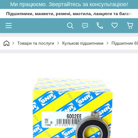
Ми працюємо. Звертайтесь за консультацією!
Підшипники, манжети, ремені, мастила, ланцюги та багато 
Товари та послуги
Кулькові підшипники
Підшипник 6