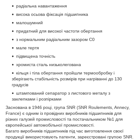
радіальна навантаження
висока осьова фіксація підшипника
малошумний
придатний для високої частоти обертання
з нормальним радіальним зазором С0
мале тертя
підвищена точність
хромиста сталь низьколегована
кільця і тіла обертання пройшли термообробку і
зберігають стабільність розмірів при нагріванні до 130
градусів
штампований сепаратор з листового металу з
заклепками і розпірками
Заснована в 1946 році, група SNR (SNR Roulements, Annecy,
France) є одним із провідних виробників підшипників для
різних галузей промисловості та постачальником №1 для
європейської автомобільної промисловості.
Багато виробників підшипників під час виготовлення своєї
продукції використовують патенти, зареєстровані групою SNR.