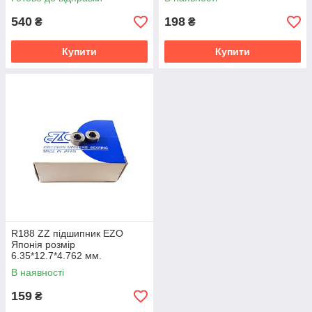
540
198
₴
₴
Купити
Купити
R188 ZZ підшипник EZO
Японія розмір
6.35*12.7*4.762 мм.
В наявності
159
₴