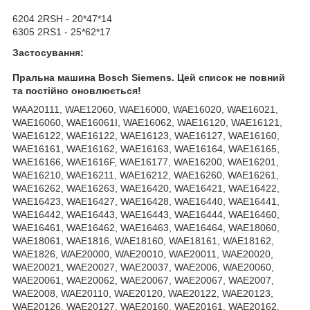
6204 2RSH - 20*47*14
6305 2RS1 - 25*62*17
Застосування:
Пральна машина Bosch Siemens. Цей список не повний
та постійно оновлюється!
WAA20111, WAE12060, WAE16000, WAE16020, WAE16021,
WAE16060, WAE16061I, WAE16062, WAE16120, WAE16121,
WAE16122, WAE16122, WAE16123, WAE16127, WAE16160,
WAE16161, WAE16162, WAE16163, WAE16164, WAE16165,
WAE16166, WAE1616F, WAE16177, WAE16200, WAE16201,
WAE16210, WAE16211, WAE16212, WAE16260, WAE16261,
WAE16262, WAE16263, WAE16420, WAE16421, WAE16422,
WAE16423, WAE16427, WAE16428, WAE16440, WAE16441,
WAE16442, WAE16443, WAE16443, WAE16444, WAE16460,
WAE16461, WAE16462, WAE16463, WAE16464, WAE18060,
WAE18061, WAE1816, WAE18160, WAE18161, WAE18162,
WAE1826, WAE20000, WAE20010, WAE20011, WAE20020,
WAE20021, WAE20027, WAE20037, WAE2006, WAE20060,
WAE20061, WAE20062, WAE20067, WAE20067, WAE2007,
WAE2008, WAE20110, WAE20120, WAE20122, WAE20123,
WAE20126, WAE20127, WAE20160, WAE20161, WAE20162,