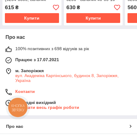
28*62*10/12, мастило 2
мастило 2 мл) SKF
30*5
615
630
560
₴
₴
мл) Koyo Японія
мл)
Купити
Купити
Про нас
100% позитивних з 698 відгуків за рік
Працює з 17.07.2021
м. Запоріжжя
вул. Академіка Карпінського, будинок 8, Запоріжжя,
Україна
Контакти
Сьогодні вихідний
КНОПКА
Показати весь графік роботи
ЗВ'ЯЗКУ
Про нас