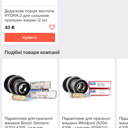
Додаткова порція мастила
HYDRA-2 для сальників
пральних машин /2 мл.
(Італія)
40
₴
Купити
Подібні товари компанії
Підшипники для пральної
Підшипники для пральної
Підш
машини Bosch Siemens
машини Whirlpool (6204-
маши
(6204-6305, сальник
6206 - сальник 40*65*10 -
6205