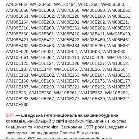
WAE20462, WAE20463, WAE20464, WI10E260, WM05E060,
WM06E050, WM06E060, WM07E060, WM08E050, WM08E060,
WM08E061, WM08E062, WM08E120, WM08E160, WM08E161,
WM08E164, WM08E200, WM08E201, WM08E202, WM08E21,
WM08E210, WM08E260, WM08E261, WM08E262, WM08E263,
WM08E360, WM08E361, WM08E410, WM08E411, WM08E420,
WM08E421, WM08E422, WM08E423, WM08E460, WM08E461,
WM08E462, WM08E463, WM08E464, WM09E260, WM09E361,
WM10E020, WM10E021, WM10E02, WM10E03, WM10E060,
WM10E061, WM10E062, WM10E110, WM10E120, WM10E121,
WM10E123, WM10E124, WM10E126, WM10E127, WM10E12,
WM10E13, WM10E144, WM10E145, WM10E16, WM10E160,
WM10E161, WM10E162, WM10E163, WM10E164, WM10E165,
WM10E166, WM10E168, WM10E170, WM10E176, WM10E177,
WM10E187, WM10E220, WM10E221, WM10E222, WM10E227,
WM10E23, WM10E260, WM10E261, WM10E262, WM10E262,
WM10E263, WM10E267, WM10E277, WM10E320, WM10E321,
WM10E360
SKF
— шведська інтернаціональна машинобудівна
компанія
, найбільший у світі виробник підшипників, систем
змащення та мехатроніки. Заснована 1907 року шведським
інженером і винахідником Свеном Вінгквістом.
Діяльність SKF концентрується в галузі виробництва