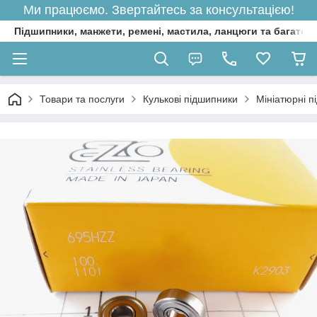
Ми працюємо. Звертайтесь за консультацією!
Підшипники, манжети, ремені, мастила, ланцюги та багато 
Товари та послуги
Кулькові підшипники
Мініатюрні п