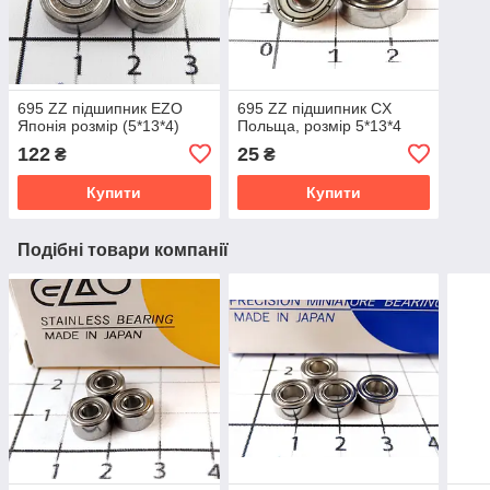
695 ZZ підшипник EZO
695 ZZ підшипник CX
Японія розмір (5*13*4)
Польща, розмір 5*13*4
122
25
₴
₴
Купити
Купити
Подібні товари компанії