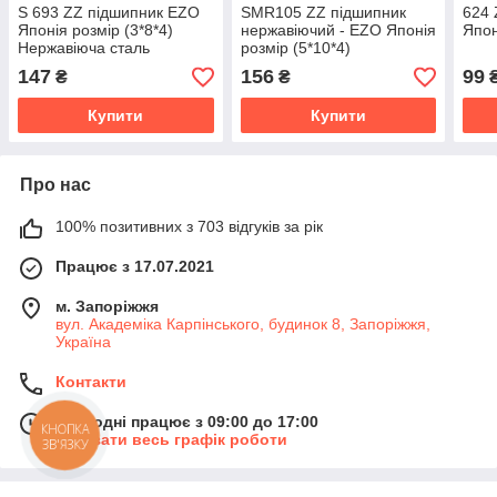
S 693 ZZ підшипник EZO
SMR105 ZZ підшипник
624 
Японія розмір (3*8*4)
нержавіючий - EZO Японія
Япон
Нержавіюча сталь
розмір (5*10*4)
147
156
99
₴
₴
Купити
Купити
Про нас
100% позитивних з 703 відгуків за рік
Працює з 17.07.2021
м. Запоріжжя
вул. Академіка Карпінського, будинок 8, Запоріжжя,
Україна
Контакти
Сьогодні працює з 09:00 до 17:00
КНОПКА
Показати весь графік роботи
ЗВ'ЯЗКУ