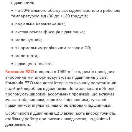
підшипників;
на 30% вільного обсягу закладено мастило з робочою
температурою від -30 до +130 градусів;
радіальне навантаження;
висока осьова фіксація підшипника;
малошумний;
з нормальним радіальним зазором С0;
мале тертя;
підвищена точність;
Компанія EZO
створена в 1969 р. і є одним із провідних
виробників мініатюрних кулькових підшипників у світі.
Компанія EZO має довгу історію та визнану репутацію як
надійний виробник підшипників. Вони засновані в Японії і
пропонують широкий асортимент продукції, що включає
кулькові підшипники, керамічні підшипники, кулькові
підшипникові втулки та інші спеціалізовані підшипники.
Особливості підшипників EZO включають високу точність,
стабільну роботу при високих швидкостях, надійність і
довговічність.