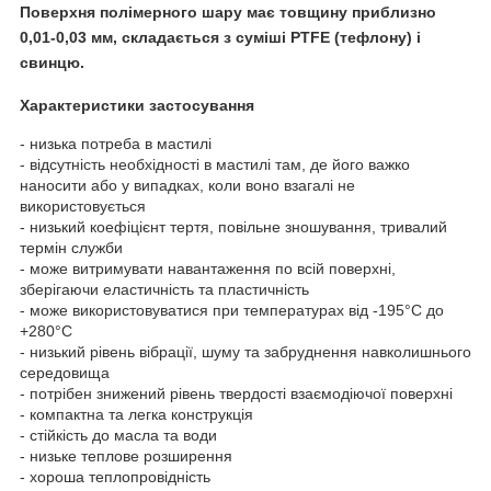
Поверхня полімерного шару має товщину приблизно
0,01-0,03 мм, складається з суміші PTFE (тефлону) і
свинцю.
Характеристики застосування
- низька потреба в мастилі
- відсутність необхідності в мастилі там, де його важко
наносити або у випадках, коли воно взагалі не
використовується
- низький коефіцієнт тертя, повільне зношування, тривалий
термін служби
- може витримувати навантаження по всій поверхні,
зберігаючи еластичність та пластичність
- може використовуватися при температурах від -195°C до
+280°C
- низький рівень вібрації, шуму та забруднення навколишнього
середовища
- потрібен знижений рівень твердості взаємодіючої поверхні
- компактна та легка конструкція
- стійкість до масла та води
- низьке теплове розширення
- хороша теплопровідність