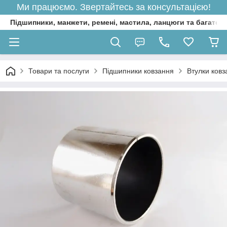
Ми працюємо. Звертайтесь за консультацією!
Підшипники, манжети, ремені, мастила, ланцюги та багато 
Товари та послуги
Підшипники ковзання
Втулки ковз