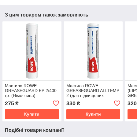
З цим товаром також замовляють
Мастило ROWE
Мастило ROWE
Мас
GREASEGUARD EP 2/400
GREASEGUARD ALLTEMP
(ШР
гр. (Німеччина)
2 (для підвищених
GRE
температур) /400 гр.
2/40
275
330
320
₴
₴
(Німеччина)
Купити
Купити
Подібні товари компанії