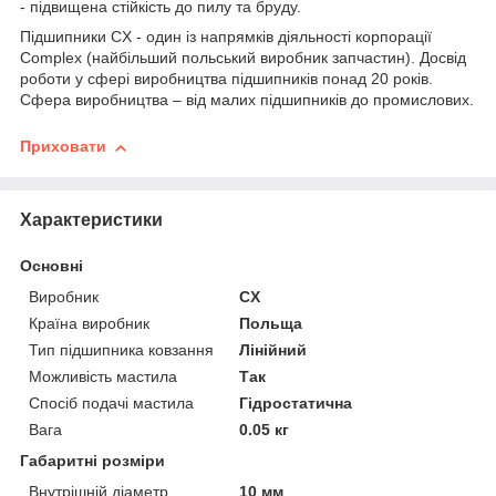
- підвищена стійкість до пилу та бруду.
Підшипники CX - один із напрямків діяльності корпорації
Complex (найбільший польський виробник запчастин). Досвід
роботи у сфері виробництва підшипників понад 20 років.
Сфера виробництва – від малих підшипників до промислових.
Приховати
Характеристики
Основні
Виробник
CX
Країна виробник
Польща
Тип підшипника ковзання
Лінійний
Можливість мастила
Так
Спосіб подачі мастила
Гідростатична
Вага
0.05 кг
Габаритні розміри
Внутрішній діаметр
10 мм