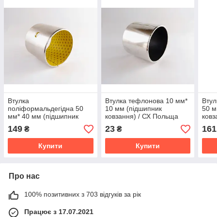
Втулка
Втулка тефлонова 10 мм*
Втул
поліформальдегідна 50
10 мм (підшипник
50 м
мм* 40 мм (підшипник
ковзання) / СХ Польща
ковз
ковзання) / СХ Польща
149
23
161
₴
₴
Купити
Купити
Про нас
100% позитивних з 703 відгуків за рік
Працює з 17.07.2021