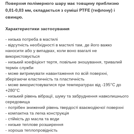
Поверхня полімерного шару має товщину приблизно
0,01-0,03 мм, складається з суміші PTFE (тефлону) і
свинцю.
Характеристики застосування
- низька потреба в мастилі
- відсутність необхідності в мастилі там, де його важко
наносити або у випадках, коли воно взагалі не
використовується
- низький коефіцієнт тертя, повільне зношування, тривалий
термін служби
- може витримувати навантаження по всій поверхні,
зберігаючи еластичність та пластичність
- може використовуватися при температурах від -195°C до
+280°C
- низький рівень вібрації, шуму та забруднення навколишнього
середовища
- потрібен знижений рівень твердості взаємодіючої поверхні
- компактна та легка конструкція
- стійкість до масла та води
- низьке теплове розширення
- хороша теплопровідність