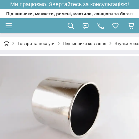
Ми працюємо. Звертайтесь за консультацією!
Підшипники, манжети, ремені, мастила, ланцюги та багато 
Товари та послуги
Підшипники ковзання
Втулки ковз