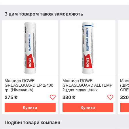
З цим товаром також замовляють
Мастило ROWE
Мастило ROWE
Мас
GREASEGUARD EP 2/400
GREASEGUARD ALLTEMP
(ШР
гр. (Німеччина)
2 (для підвищених
GRE
температур) /400 гр.
2/40
275
330
320
₴
₴
(Німеччина)
Купити
Купити
Подібні товари компанії