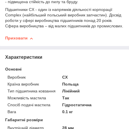
- підвищена стійкість до пилу та бруду.
Підшипники CX - один із напрямків діяльності корпорації
Complex (найбільший польський виробник запчастин). Досвід
роботи у сфері виробництва підшипників понад 20 років.
Сфера виробництва – від малих підшипників до промислових.
Приховати
Характеристики
Основні
Виробник
CX
Країна виробник
Польща
Тип підшипника ковзання
Лінійний
Можливість мастила
Так
Спосіб подачі мастила
Гідростатична
Вага
0.1 кг
Габаритні розміри
Внутрішній діаметр
28 мм