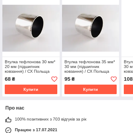
Втулка тефлонова 30 мм*
Втулка тефлонова 35 мм*
Втул
20 мм (підшипник
30 мм (підшипник
30 м
ковзання) / СХ Польща
ковзання) / СХ Польща
ковз
68
95
108
₴
₴
Купити
Купити
Про нас
100% позитивних з 703 відгуків за рік
Працює з 17.07.2021