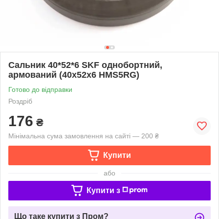
Сальник 40*52*6 SKF однобортний,
армований (40x52x6 HMS5RG)
Готово до відправки
Роздріб
176
₴
Мінімальна сума замовлення на сайті — 200 ₴
Купити
або
Купити з
Що таке купити з Пром?