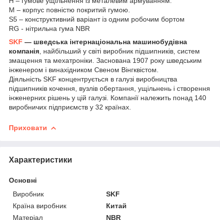
H – гумове ущільнення із металевим армуванням.
M – корпус повністю покритий гумою.
S5 – конструктивний варіант із одним робочим бортом
RG - нітрильна гума NBR
SKF
— шведська інтернаціональна машинобудівна
компанія
, найбільший у світі виробник підшипників, систем
змащення та мехатроніки. Заснована 1907 року шведським
інженером і винахідником Свеном Вінгквістом.
Діяльність SKF концентрується в галузі виробництва
підшипників кочення, вузлів обертання, ущільнень і створення
інженерних рішень у цій галузі. Компанії належить понад 140
виробничих підприємств у 32 країнах.
Приховати
Характеристики
Основні
Виробник
SKF
Країна виробник
Китай
Матеріал
NBR