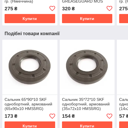
гр. (Німеччина)
GREASEGUARD MOS
гр. 
2/400 гр. (Німеччина)
275
320
275
₴
₴
Купити
Купити
Подібні товари компанії
Сальник 65*90*10 SKF
Сальник 35*72*10 SKF
Саль
однобортний, армований
однобортний, армований
одно
(65x90x10 HMS5RG)
(35x72x10 HMS5RG)
(14
173
154
57
₴
₴
Купити
Купити