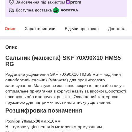
Замовлення під захистом
Доступна доставка
Опис
Характеристики
Відгуки про товар
Доставка
Опис
Сальник (манжета) SKF 70X90X10 HMS5
RG
Радіальне ущільнення SKF 70X90X10 HMS5 RG – надійний
однобортний сальник (манжета) для промислового
застосування. Має гумове зовнішнє покриття, що забезпечує
оптимальне прилягання в корпусі навіть за високої шорсткості
поверхонь або в корпусах розрізів. Оснащений гартерною
пружиною для підтримки постійного тиску ущільнення.
Розшифровка позначення
Розміри
70мм.х90мм.х10мм.
H – гумове ущільнення із металевим армуванням.