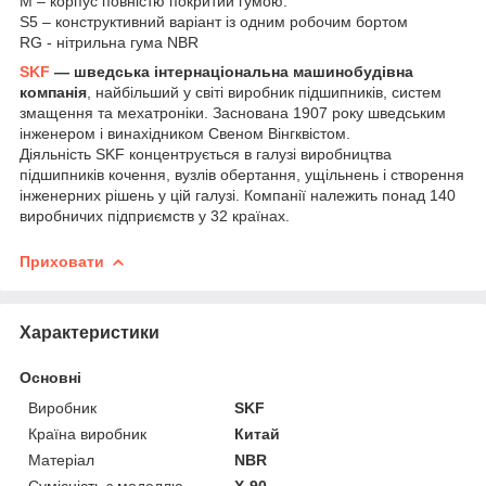
M – корпус повністю покритий гумою.
S5 – конструктивний варіант із одним робочим бортом
RG - нітрильна гума NBR
SKF
— шведська інтернаціональна машинобудівна
компанія
, найбільший у світі виробник підшипників, систем
змащення та мехатроніки. Заснована 1907 року шведським
інженером і винахідником Свеном Вінгквістом.
Діяльність SKF концентрується в галузі виробництва
підшипників кочення, вузлів обертання, ущільнень і створення
інженерних рішень у цій галузі. Компанії належить понад 140
виробничих підприємств у 32 країнах.
Приховати
Характеристики
Основні
Виробник
SKF
Країна виробник
Китай
Матеріал
NBR
Сумісність з моделлю
X-90