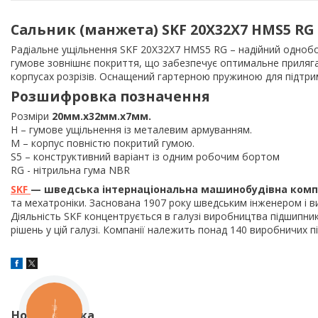
Сальник (манжета) SKF 20X32X7 HMS5 RG
Радіальне ущільнення SKF 20X32X7 HMS5 RG – надійний одноб
гумове зовнішнє покриття, що забезпечує оптимальне приляган
корпусах розрізів. Оснащений гартерною пружиною для підтрим
Розшифровка позначення
Розміри
20мм.х32мм.х7мм.
H – гумове ущільнення із металевим армуванням.
M – корпус повністю покритий гумою.
S5 – конструктивний варіант із одним робочим бортом
RG - нітрильна гума NBR
SKF
— шведська інтернаціональна машинобудівна комп
та мехатроніки. Заснована 1907 року шведським інженером і в
Діяльність SKF концентрується в галузі виробництва підшипник
рішень у цій галузі. Компанії належить понад 140 виробничих пі
КНОПКА
Нова колонка
ЗВ'ЯЗКУ