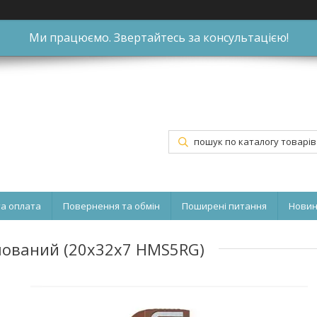
Ми працюємо. Звертайтесь за консультацією!
та оплата
Повернення та обмін
Поширені питання
Нови
мований (20x32x7 HMS5RG)