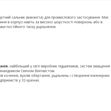
ортний сальник (манжета) для промислового застосування. Має
ня в корпусі навіть за високої шорсткості поверхонь або в
ки постійного тиску ущільнення.
анія
, найбільший у світі виробник підшипників, систем змащення
инахідником Свеном Вінгквістом.
ів кочення, вузлів обертання, ущільнень і створення інженерних
дприємств у 32 країнах.