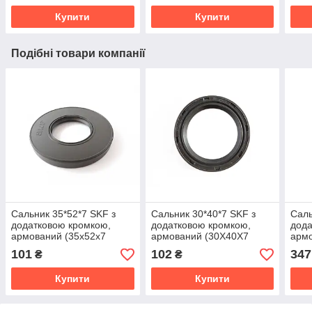
Купити
Купити
Подібні товари компанії
Сальник 35*52*7 SKF з
Сальник 30*40*7 SKF з
Саль
додатковою кромкою,
додатковою кромкою,
дода
армований (35x52x7
армований (30X40X7
армо
HMSA10 RG)
HMSA10 RG)
HMS
101
102
347
₴
₴
Купити
Купити