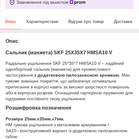
Замовлення під захистом
Опис
Характеристики
Відгуки про товар
Доставка
Опис
Сальник (манжета)
SKF 25X35X7 HMSA10 V
Радіальне ущільнення SKF 25*35*7
HMSA10 V
– надійний
однобортний сальник (манжета) для промислового
застосування
з додатковою пилозахисною кромкою
. Має
гумове зовнішнє покриття, що забезпечує оптимальне
прилягання в корпусі навіть за високої шорсткості поверхонь
або в корпусах розрізів. Оснащений гартерною пружиною для
підтримки постійного тиску ущільнення.
Розшифровка позначення
Розміри 25мм.х35мм.х7мм.
HM гумова ущільнення з металевим армуванням /
SA10– конструктивний варіант із додатковою пилозахисною
губою