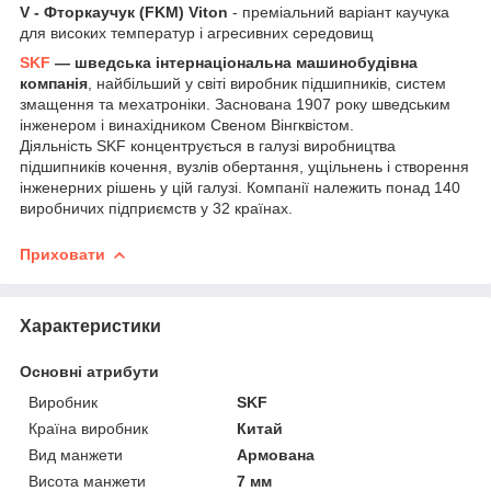
V - Фторкаучук (FKM) Viton
-
преміальний варіант каучука
для високих температур і агресивних середовищ
SKF
— шведська інтернаціональна машинобудівна
компанія
, найбільший у світі виробник підшипників, систем
змащення та мехатроніки. Заснована 1907 року шведським
інженером і винахідником Свеном Вінгквістом.
Діяльність SKF концентрується в галузі виробництва
підшипників кочення, вузлів обертання, ущільнень і створення
інженерних рішень у цій галузі. Компанії належить понад 140
виробничих підприємств у 32 країнах.
Приховати
Характеристики
Основні атрибути
Виробник
SKF
Країна виробник
Китай
Вид манжети
Армована
Висота манжети
7 мм