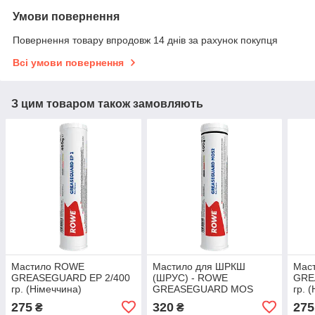
Умови повернення
Повернення товару впродовж 14 днів за рахунок покупця
Всі умови повернення
З цим товаром також замовляють
Мастило ROWE
Мастило для ШРКШ
Мас
GREASEGUARD EP 2/400
(ШРУС) - ROWE
GRE
гр. (Німеччина)
GREASEGUARD MOS
гр. 
2/400 гр. (Німеччина)
275
320
275
₴
₴