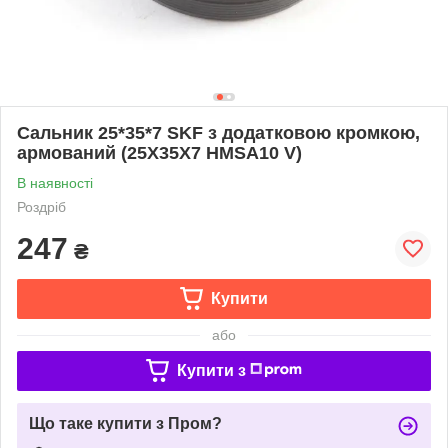
Сальник 25*35*7 SKF з додатковою кромкою,
армований (25Х35X7 HMSA10 V)
В наявності
Роздріб
247
₴
Купити
або
Купити з
Що таке купити з Пром?