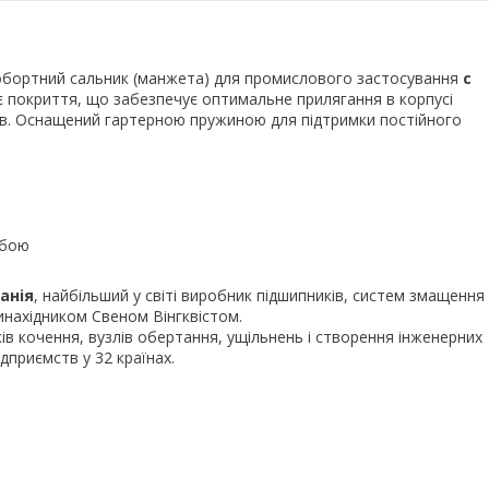
обортний сальник (манжета) для промислового застосування
c
є покриття, що забезпечує оптимальне прилягання в корпусі
зів. Оснащений гартерною пружиною для підтримки постійного
убою
анія
, найбільший у світі виробник підшипників, систем змащення
инахідником Свеном Вінгквістом.
ів кочення, вузлів обертання, ущільнень і створення інженерних
дприємств у 32 країнах.