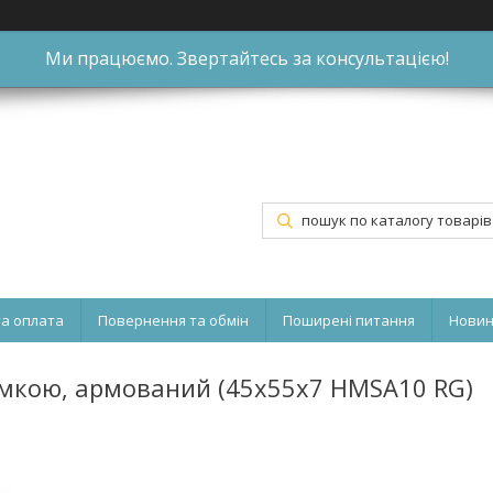
Ми працюємо. Звертайтесь за консультацією!
та оплата
Повернення та обмін
Поширені питання
Нови
омкою, армований (45x55x7 HMSA10 RG)