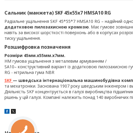
Сальник (манжета)
SKF 45x55x7 HMSA10 RG
Радіальне ущільнення SKF 45*55*7
HMSA10 RG
– надійний одн
додатковою пилозахисною кромкою
. Має гумове зовнішн
навіть за високої шорсткості поверхонь або в корпусах розрі
тиску ущільнення.
Розшифровка позначення
Розміри
45мм.х55
мм.х7мм.
HM гумова ущільнення з металевим армуванням /
SA10– конструктивний варіант із додатковою пилозахисною г
RG - нітрильна гума NBR
SKF
— шведська інтернаціональна машинобудівна комп
та мехатроніки. Заснована 1907 року шведським інженером і в
Діяльність SKF концентрується в галузі виробництва підшипник
рішень у цій галузі. Компанії належить понад 140 виробничих пі
Нова колонка