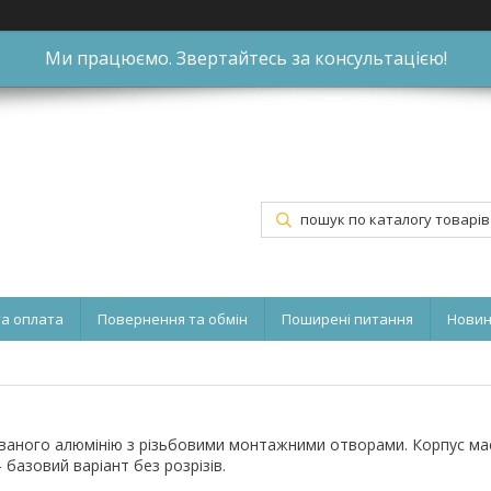
Ми працюємо. Звертайтесь за консультацією!
та оплата
Повернення та обмін
Поширені питання
Нови
ованого алюмінію з різьбовими монтажними отворами. Корпус ма
базовий варіант без розрізів.