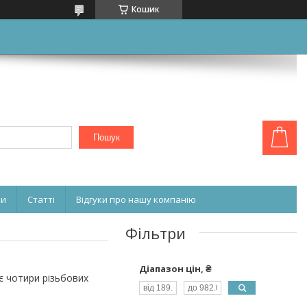
Кошик
Пошук
ни
Статті
Відгуки про нашу компанію
Фільтри
Діапазон цін, ₴
є чотири різьбових