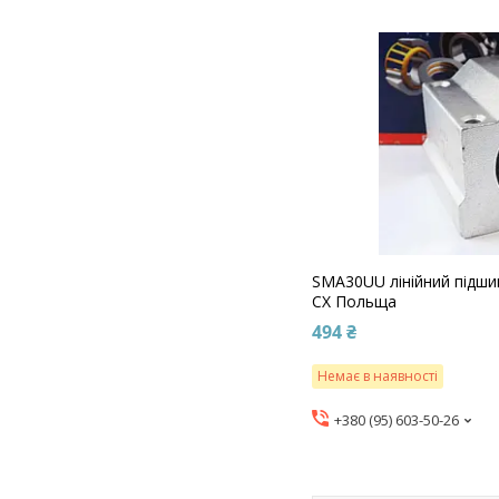
SMA30UU лінійний підши
CX Польща
494 ₴
Немає в наявності
+380 (95) 603-50-26