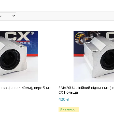
пник (на вал 40мм), виробник
SMA20UU лінійний підшипник (н
CX Польща
420 ₴
В наявності