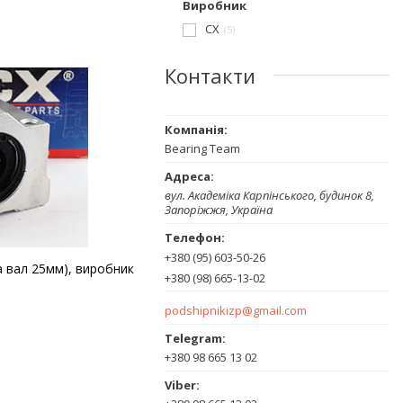
Виробник
CX
5
Контакти
Bearing Team
вул. Академіка Карпінського, будинок 8,
Запоріжжя, Україна
+380 (95) 603-50-26
а вал 25мм), виробник
+380 (98) 665-13-02
podshipnikizp@gmail.com
+380 98 665 13 02