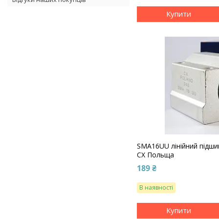
Купити
SMA16UU лінійний підши
CX Польща
189 ₴
В наявності
Купити