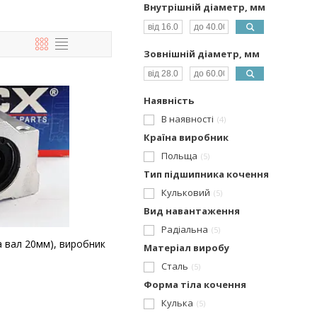
Внутрішній діаметр, мм
Зовнішній діаметр, мм
Наявність
В наявності
4
Країна виробник
Польща
5
Тип підшипника кочення
Кульковий
5
Вид навантаження
Радіальна
5
а вал 20мм), виробник
Матеріал виробу
Сталь
5
Форма тіла кочення
Кулька
5