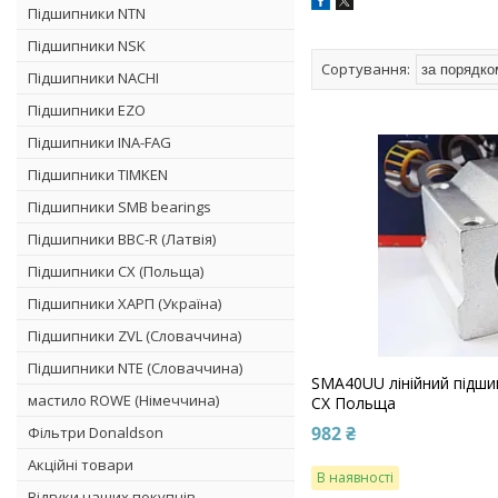
Підшипники NTN
Підшипники NSK
Підшипники NACHI
Підшипники EZO
Підшипники INA-FAG
Підшипники TIMKEN
Підшипники SMB bearings
Підшипники BBC-R (Латвія)
Підшипники CX (Польща)
Підшипники ХАРП (Україна)
Підшипники ZVL (Словаччина)
Підшипники NTE (Словаччина)
SMA40UU лінійний підши
мастило ROWE (Німеччина)
CX Польща
982 ₴
Фільтри Donaldson
Акційні товари
В наявності
Відгуки наших покупців