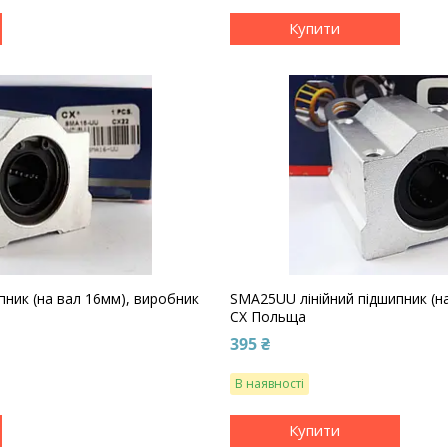
Купити
пник (на вал 16мм), виробник
SMA25UU лінійний підшипник (н
CX Польща
395 ₴
В наявності
Купити