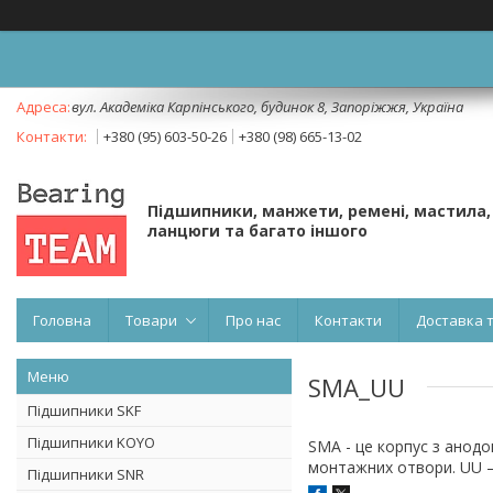
вул. Академіка Карпінського, будинок 8, Запоріжжя, Україна
+380 (95) 603-50-26
+380 (98) 665-13-02
Підшипники, манжети, ремені, мастила,
ланцюги та багато іншого
Головна
Товари
Про нас
Контакти
Доставка 
SMA_UU
Підшипники SKF
Підшипники KOYO
SMA - це корпус з анод
монтажних отвори. UU – 
Підшипники SNR