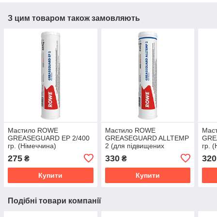
З цим товаром також замовляють
Мастило ROWE
Мастило ROWE
Мас
GREASEGUARD EP 2/400
GREASEGUARD ALLTEMP
GRE
гр. (Німеччина)
2 (для підвищених
гр. 
температур) /400 гр.
275
330
320
₴
₴
(Німеччина)
Купити
Купити
Подібні товари компанії