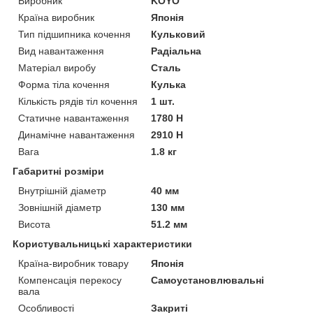
Виробник
KOYO
Країна виробник
Японія
Тип підшипника кочення
Кульковий
Вид навантаження
Радіальна
Матеріал виробу
Сталь
Форма тіла кочення
Кулька
Кількість рядів тіл кочення
1 шт.
Статичне навантаження
1780 Н
Динамічне навантаження
2910 Н
Вага
1.8 кг
Габаритні розміри
Внутрішній діаметр
40 мм
Зовнішній діаметр
130 мм
Висота
51.2 мм
Користувальницькі характеристики
Країна-виробник товару
Японія
Компенсація перекосу
Самоустановлювальні
вала
Особливості
Закриті