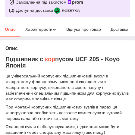
Замовлення під захистом
Доступна доставка
Опис
Характеристики
Відгуки про товар
Доставка
Опис
Підшипник c
кор
пусом UCF 205 - Koyo
Японія
це універсальний корпусних підшипниковий вузол в
квадратному фланцевому виконанні складається з
квадратного корпусу, виконаного з сірого чавуну і
забезпечений спеціальним підшипником для корпусних вузлів
має сферичне зовнішнє кільце.
При монтажі корпусних підшипникових вузлів в парах ця
конструктивна особливість дозволяє компенсувати кутовий
перекіс вала або неточність монтажу.
Фланцеві вузли є обслуговуваними, підшипник може бути
змащений через спеціальну маслянку (тавотницу)