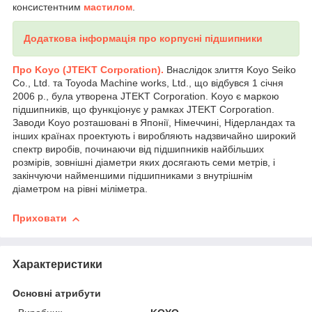
консистентним
мастилом
.
Додаткова інформація про корпусні підшипники
Про Koyo (
JTEKT Corporation).
Внаслідок злиття Koyo Seiko
Co., Ltd. та Toyoda Machine works, Ltd., що відбувся 1 січня
2006 р., була утворена JTEKT Corporation. Koyo є маркою
підшипників, що функціонує у рамках JTEKT Corporation.
Заводи Koyo розташовані в Японії, Німеччині, Нідерландах та
інших країнах проектують і виробляють надзвичайно широкий
спектр виробів, починаючи від підшипників найбільших
розмірів, зовнішні діаметри яких досягають семи метрів, і
закінчуючи найменшими підшипниками з внутрішнім
діаметром на рівні міліметра.
Приховати
Характеристики
Основні атрибути