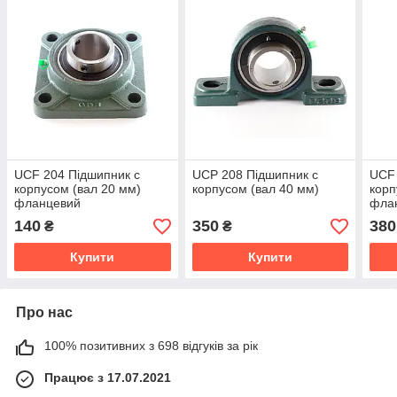
UCF 204 Підшипник c
UCP 208 Підшипник c
UCF 
корпусом (вал 20 мм)
корпусом (вал 40 мм)
корп
фланцевий
фла
140
350
380
₴
₴
Купити
Купити
Про нас
100% позитивних з 698 відгуків за рік
Працює з 17.07.2021