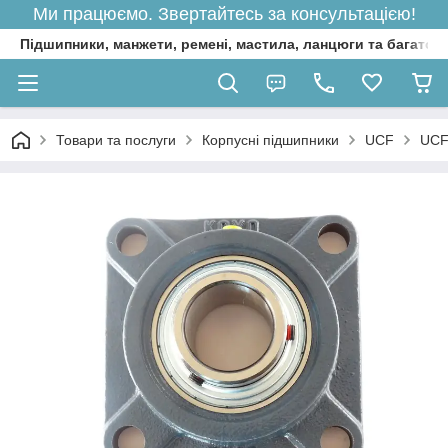
Ми працюємо. Звертайтесь за консультацією!
Підшипники, манжети, ремені, мастила, ланцюги та багато 
Товари та послуги
Корпусні підшипники
UCF
UCF