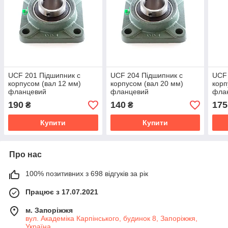
UCF 201 Підшипник c
UCF 204 Підшипник c
UCF 
корпусом (вал 12 мм)
корпусом (вал 20 мм)
корп
фланцевий
фланцевий
фла
190
140
175
₴
₴
Купити
Купити
Про нас
100% позитивних з 698 відгуків за рік
Працює з 17.07.2021
м. Запоріжжя
вул. Академіка Карпінського, будинок 8, Запоріжжя,
Україна