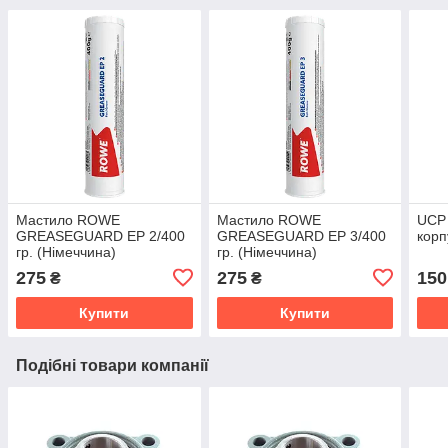
Мастило ROWE
Мастило ROWE
UCP 
GREASEGUARD EP 2/400
GREASEGUARD EP 3/400
корп
гр. (Німеччина)
гр. (Німеччина)
275
275
150
₴
₴
Купити
Купити
Подібні товари компанії