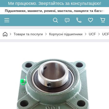
Ми працюємо. Звертайтесь за консультацією!
Підшипники, манжети, ремені, мастила, ланцюги та багато 
Товари та послуги
Корпусні підшипники
UCF
UCF