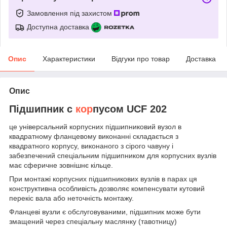
Замовлення під захистом
Доступна доставка
Опис
Характеристики
Відгуки про товар
Доставка
Опис
Підшипник c
кор
пусом UCF 202
це універсальний корпусних підшипниковий вузол в
квадратному фланцевому виконанні складається з
квадратного корпусу, виконаного з сірого чавуну і
забезпечений спеціальним підшипником для корпусних вузлів
має сферичне зовнішнє кільце.
При монтажі корпусних підшипникових вузлів в парах ця
конструктивна особливість дозволяє компенсувати кутовий
перекіс вала або неточність монтажу.
Фланцеві вузли є обслуговуваними, підшипник може бути
змащений через спеціальну маслянку (тавотницу)