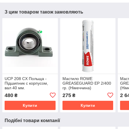
З цим товаром також замовляють
UCP 208 CX Польща -
Мастило ROWE
Мас
Підшипник c корпусом,
GREASEGUARD EP 2/400
GRE
вал 40 мм.
гр. (Німеччина)
(Нім
480
275
2 6
₴
₴
Купити
Купити
Подібні товари компанії