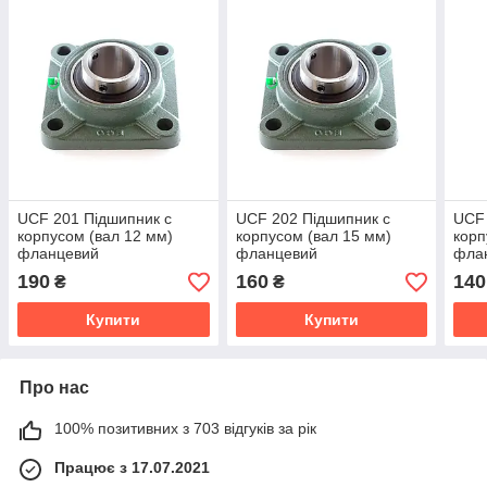
UCF 201 Підшипник c
UCF 202 Підшипник c
UCF 
корпусом (вал 12 мм)
корпусом (вал 15 мм)
корп
фланцевий
фланцевий
фла
190
160
140
₴
₴
Купити
Купити
Про нас
100% позитивних з 703 відгуків за рік
Працює з 17.07.2021