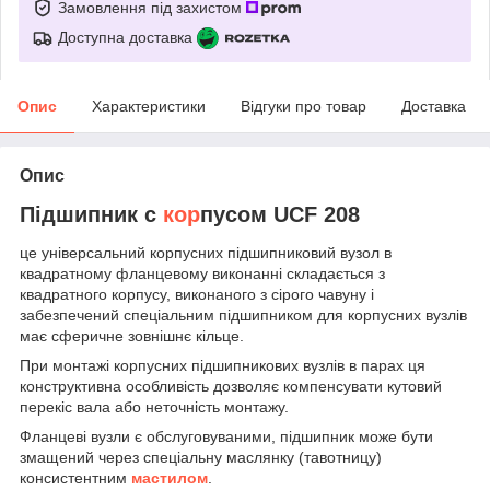
Замовлення під захистом
Доступна доставка
Опис
Характеристики
Відгуки про товар
Доставка
Опис
Підшипник c
кор
пусом UCF 208
це універсальний корпусних підшипниковий вузол в
квадратному фланцевому виконанні складається з
квадратного корпусу, виконаного з сірого чавуну і
забезпечений спеціальним підшипником для корпусних вузлів
має сферичне зовнішнє кільце.
При монтажі корпусних підшипникових вузлів в парах ця
конструктивна особливість дозволяє компенсувати кутовий
перекіс вала або неточність монтажу.
Фланцеві вузли є обслуговуваними, підшипник може бути
змащений через спеціальну маслянку (тавотницу)
консистентним
мастилом
.