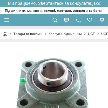
Ми працюємо. Звертайтесь за консультацією!
Підшипники, манжети, ремені, мастила, ланцюги та багато 
Товари та послуги
Корпусні підшипники
UCF
UCF