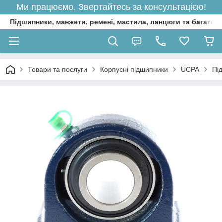
Ми працюємо. Звертайтесь за консультацією!
Підшипники, манжети, ремені, мастила, ланцюги та багато 
Товари та послуги
Корпусні підшипники
UCPA
Пі