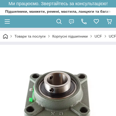
Ми працюємо. Звертайтесь за консультацією!
Підшипники, манжети, ремені, мастила, ланцюги та багато 
Товари та послуги
Корпусні підшипники
UCF
UCF