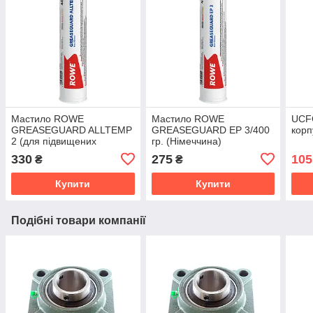
Мастило ROWE
Мастило ROWE
UCFC
GREASEGUARD ALLTEMP
GREASEGUARD EP 3/400
корп
2 (для підвищених
гр. (Німеччина)
температур) /400 гр.
330
275
105
₴
₴
(Німеччина)
Купити
Купити
Подібні товари компанії