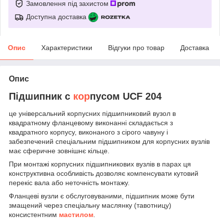
Замовлення під захистом
Доступна доставка
Опис
Характеристики
Відгуки про товар
Доставка
Опис
Підшипник c
кор
пусом UCF 204
це універсальний корпусних підшипниковий вузол в
квадратному фланцевому виконанні складається з
квадратного корпусу, виконаного з сірого чавуну і
забезпечений спеціальним підшипником для корпусних вузлів
має сферичне зовнішнє кільце.
При монтажі корпусних підшипникових вузлів в парах ця
конструктивна особливість дозволяє компенсувати кутовий
перекіс вала або неточність монтажу.
Фланцеві вузли є обслуговуваними, підшипник може бути
змащений через спеціальну маслянку (тавотницу)
консистентним
мастилом
.