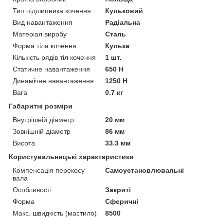
Тип підшипника кочення
Кульковий
Вид навантаження
Радіальна
Матеріал виробу
Сталь
Форма тіла кочення
Кулька
Кількість рядів тіл кочення
1 шт.
Статичне навантаження
650 Н
Динамічне навантаження
1250 Н
Вага
0.7 кг
Габаритні розміри
Внутрішній діаметр
20 мм
Зовнішній діаметр
86 мм
Висота
33.3 мм
Користувальницькі характеристики
Компенсація перекосу
Самоустановлювальні
вала
Особливості
Закриті
Форма
Сферичні
Макс. швидкість (мастило)
8500