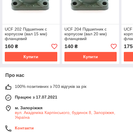
UCF 202 Підшипник c
UCF 204 Підшипник c
UCF 
корпусом (вал 15 мм)
корпусом (вал 20 мм)
корп
фланцевий
фланцевий
фла
160
140
175
₴
₴
Купити
Купити
Про нас
100% позитивних з 703 відгуків за рік
Працює з 17.07.2021
м. Запоріжжя
вул. Академіка Карпінського, будинок 8, Запоріжжя,
Україна
Контакти