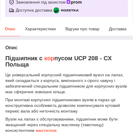
Замовлення під захистом
Доступна доставка
Опис
Характеристики
Відгуки про товар
Доставка
Опис
Підшипник c
кор
пусом UCP 208 - CX
Польща
Це універсальний корпусний підшипниковий вузол на лапах,
який складається з корпуса, виконаного з сірого чавуну і
забезпечений спеціальним підшипником для корпусних вузлів
має сферичне зовнішнє кільце.
При монтажі корпусних підшипникових вузлів в парах ця
конструктивна особливість дозволяє компенсувати кутовий
перекіс вала або неточність монтажу.
Вузли на лапах є обслуговуваними, підшипник може бути
змащений через спеціальну маслянку (тавотницу)
консистентним
мастилом
.