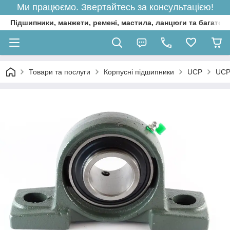
Ми працюємо. Звертайтесь за консультацією!
Підшипники, манжети, ремені, мастила, ланцюги та багато 
Товари та послуги
Корпусні підшипники
UCP
UCP