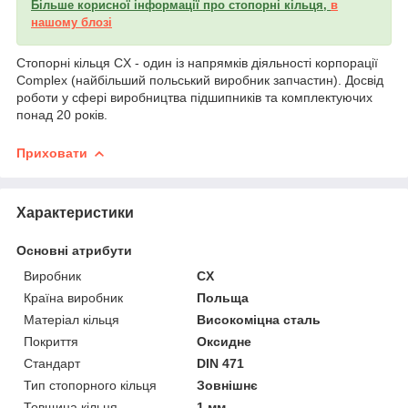
Більше корисної інформації про стопорні кільця,
в
нашому блозі
Стопорні кільця CX - один із напрямків діяльності корпорації
Complex (найбільший польський виробник запчастин). Досвід
роботи у сфері виробництва підшипників та комплектуючих
понад 20 років.
Приховати
Характеристики
Основні атрибути
Виробник
CX
Країна виробник
Польща
Матеріал кільця
Високоміцна сталь
Покриття
Оксидне
Стандарт
DIN 471
Тип стопорного кільця
Зовнішнє
Товщина кільця
1 мм