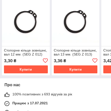
Стопорне кільце зовнішнє,
Стопорне кільце зовнішнє,
Стоп
вал 12 мм. (SEG Z 012)
вал 13 мм. (SEG Z 013)
вал 
3,30
3,36
3,4
₴
₴
Купити
Купити
Про нас
100% позитивних з 693 відгуків за рік
Працює з 17.07.2021