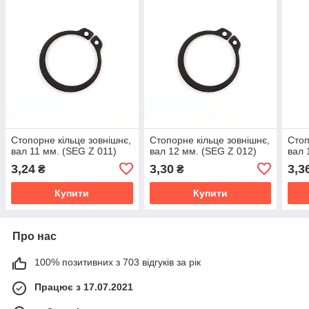
Стопорне кільце зовнішнє,
Стопорне кільце зовнішнє,
Стоп
вал 11 мм. (SEG Z 011)
вал 12 мм. (SEG Z 012)
вал 
3,24
3,30
3,3
₴
₴
Купити
Купити
Про нас
100% позитивних з 703 відгуків за рік
Працює з 17.07.2021