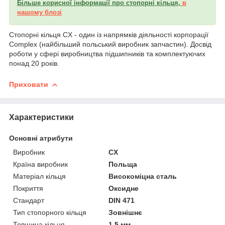
Більше корисної інформації про стопорні кільця,
в
нашому блозі
Стопорні кільця CX - один із напрямків діяльності корпорації
Complex (найбільший польський виробник запчастин). Досвід
роботи у сфері виробництва підшипників та комплектуючих
понад 20 років.
Приховати
Характеристики
Основні атрибути
Виробник
CX
Країна виробник
Польща
Матеріал кільця
Високоміцна сталь
Покриття
Оксидне
Стандарт
DIN 471
Тип стопорного кільця
Зовнішнє
Товщина кільця
1.5 мм