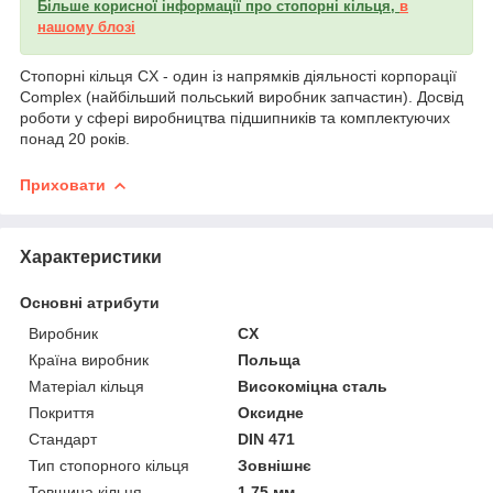
Більше корисної інформації про стопорні кільця,
в
нашому блозі
Стопорні кільця CX - один із напрямків діяльності корпорації
Complex (найбільший польський виробник запчастин). Досвід
роботи у сфері виробництва підшипників та комплектуючих
понад 20 років.
Приховати
Характеристики
Основні атрибути
Виробник
CX
Країна виробник
Польща
Матеріал кільця
Високоміцна сталь
Покриття
Оксидне
Стандарт
DIN 471
Тип стопорного кільця
Зовнішнє
Товщина кільця
1.75 мм