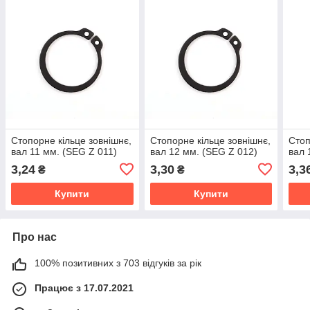
Стопорне кільце зовнішнє,
Стопорне кільце зовнішнє,
Стоп
вал 11 мм. (SEG Z 011)
вал 12 мм. (SEG Z 012)
вал 
3,24
3,30
3,3
₴
₴
Купити
Купити
Про нас
100% позитивних з 703 відгуків за рік
Працює з 17.07.2021