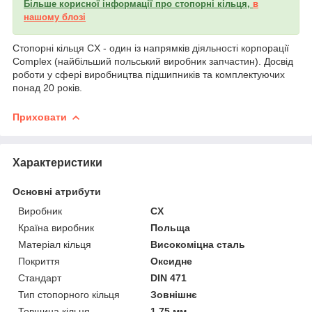
Більше корисної інформації про стопорні кільця,
в
нашому блозі
Стопорні кільця CX - один із напрямків діяльності корпорації
Complex (найбільший польський виробник запчастин). Досвід
роботи у сфері виробництва підшипників та комплектуючих
понад 20 років.
Приховати
Характеристики
Основні атрибути
Виробник
CX
Країна виробник
Польща
Матеріал кільця
Високоміцна сталь
Покриття
Оксидне
Стандарт
DIN 471
Тип стопорного кільця
Зовнішнє
Товщина кільця
1.75 мм