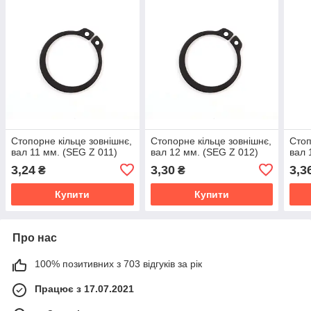
Стопорне кільце зовнішнє,
Стопорне кільце зовнішнє,
Стоп
вал 11 мм. (SEG Z 011)
вал 12 мм. (SEG Z 012)
вал 
3,24
3,30
3,3
₴
₴
Купити
Купити
Про нас
100% позитивних з 703 відгуків за рік
Працює з 17.07.2021