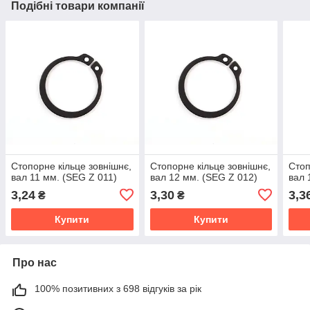
Подібні товари компанії
Стопорне кільце зовнішнє,
Стопорне кільце зовнішнє,
Стоп
вал 11 мм. (SEG Z 011)
вал 12 мм. (SEG Z 012)
вал 
3,24
3,30
3,3
₴
₴
Купити
Купити
Про нас
100% позитивних з 698 відгуків за рік